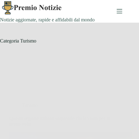
Salta
al
contenuto
Notizie aggiornate, rapide e affidabili dal mondo
Categoria
Turismo
Turismo
Questa regione italiana sorprende chi la visita per la
prima volta