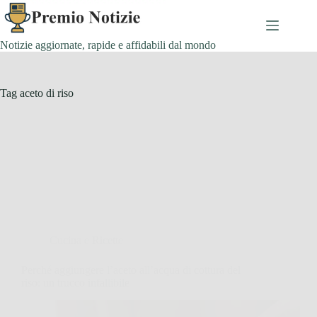
Salta
al
contenuto
Notizie aggiornate, rapide e affidabili dal mondo
Tag
aceto di riso
Cucina e Ricette
Perché aggiungere l’aceto all’acqua di cottura del
riso: un trucco infallibile