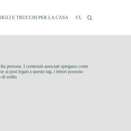
IGLI E TRUCCHI PER LA CASA
CUCINA E RICETTE
G
della persona. I contenuti associati spiegano come
ie ai post legati a questo tag, i lettori possono
 di sodio.