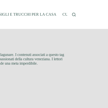
IGLI E TRUCCHI PER LA CASA
CUCINA E RICETTE
G
 lagunare. I contenuti associati a questo tag
assionati della cultura veneziana. I lettori
ande una meta imperdibile.