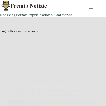
Salta
al
contenuto
Notizie aggiornate, rapide e affidabili dal mondo
Tag
collezionismo monete
Affari Collezionismo e Bonus
Controlla subito le tue vecchie 500 lire: potrebbero
valere una fortuna se hanno questo dettaglio