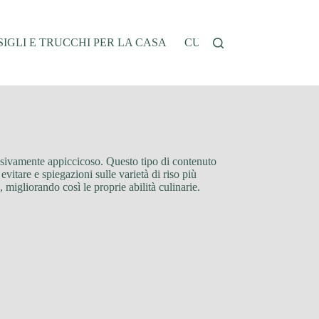
IGLI E TRUCCHI PER LA CASA
CUCINA E RICETTE
G
cessivamente appiccicoso. Questo tipo di contenuto
evitare e spiegazioni sulle varietà di riso più
, migliorando così le proprie abilità culinarie.