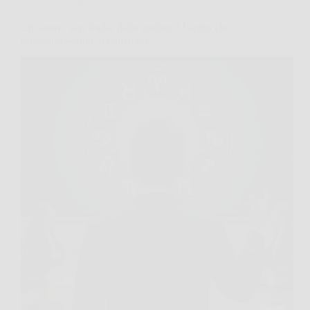
Chi sono i veri leader dello zodiaco? I segni che
prendono sempre il comando