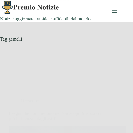
Salta
al
contenuto
Notizie aggiornate, rapide e affidabili dal mondo
Tag
gemelli
Oroscopo
I segni che non credono nell’oroscopo (ma sono i
più influenzati dagli astri)