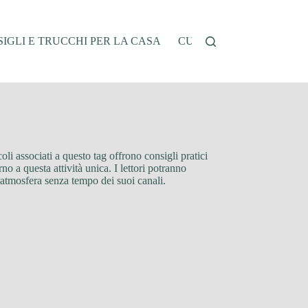
IGLI E TRUCCHI PER LA CASA
CUCINA E RICETTE
G
oli associati a questo tag offrono consigli pratici
no a questa attività unica. I lettori potranno
l’atmosfera senza tempo dei suoi canali.