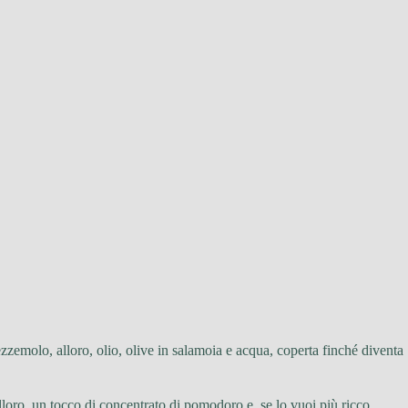
zzemolo, alloro, olio, olive in salamoia e acqua, coperta finché diventa
alloro, un tocco di concentrato di pomodoro e, se lo vuoi più ricco,