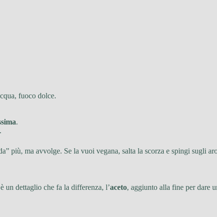
acqua, fuoco dolce.
ssima
.
.
a” più, ma avvolge. Se la vuoi vegana, salta la scorza e spingi sugli ar
un dettaglio che fa la differenza, l’
aceto
, aggiunto alla fine per dare u