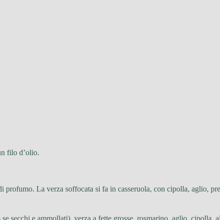
n filo d’olio.
 profumo. La verza soffocata si fa in casseruola, con cipolla, aglio, pre
o se secchi e ammollati), verza a fette grosse, rosmarino, aglio, cipolla, 