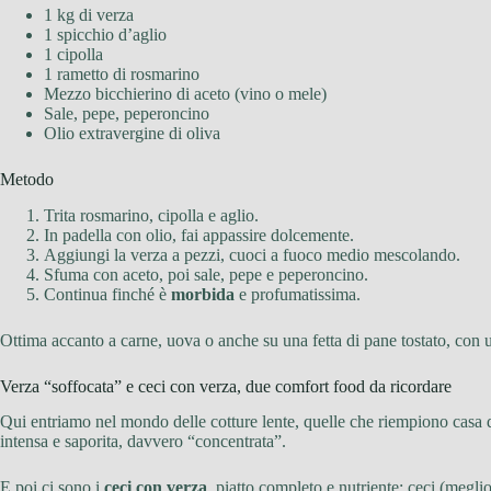
1 kg di verza
1 spicchio d’aglio
1 cipolla
1 rametto di rosmarino
Mezzo bicchierino di aceto (vino o mele)
Sale, pepe, peperoncino
Olio extravergine di oliva
Metodo
Trita rosmarino, cipolla e aglio.
In padella con olio, fai appassire dolcemente.
Aggiungi la verza a pezzi, cuoci a fuoco medio mescolando.
Sfuma con aceto, poi sale, pepe e peperoncino.
Continua finché è
morbida
e profumatissima.
Ottima accanto a carne, uova o anche su una fetta di pane tostato, con u
Verza “soffocata” e ceci con verza, due comfort food da ricordare
Qui entriamo nel mondo delle cotture lente, quelle che riempiono casa di
intensa e saporita, davvero “concentrata”.
E poi ci sono i
ceci con verza
, piatto completo e nutriente: ceci (megli