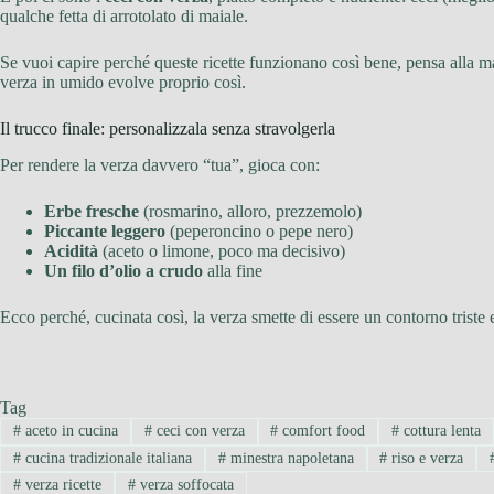
qualche fetta di arrotolato di maiale.
Se vuoi capire perché queste ricette funzionano così bene, pensa alla m
verza in umido evolve proprio così.
Il trucco finale: personalizzala senza stravolgerla
Per rendere la verza davvero “tua”, gioca con:
Erbe fresche
(rosmarino, alloro, prezzemolo)
Piccante leggero
(peperoncino o pepe nero)
Acidità
(aceto o limone, poco ma decisivo)
Un filo d’olio a crudo
alla fine
Ecco perché, cucinata così, la verza smette di essere un contorno triste e
Tag
#
aceto in cucina
#
ceci con verza
#
comfort food
#
cottura lenta
#
cucina tradizionale italiana
#
minestra napoletana
#
riso e verza
#
verza ricette
#
verza soffocata