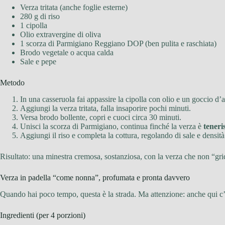
Verza tritata (anche foglie esterne)
280 g di riso
1 cipolla
Olio extravergine di oliva
1 scorza di Parmigiano Reggiano DOP (ben pulita e raschiata)
Brodo vegetale o acqua calda
Sale e pepe
Metodo
In una casseruola fai appassire la cipolla con olio e un goccio d’
Aggiungi la verza tritata, falla insaporire pochi minuti.
Versa brodo bollente, copri e cuoci circa 30 minuti.
Unisci la scorza di Parmigiano, continua finché la verza è
teneri
Aggiungi il riso e completa la cottura, regolando di sale e densità
Risultato: una minestra cremosa, sostanziosa, con la verza che non “grid
Verza in padella “come nonna”, profumata e pronta davvero
Quando hai poco tempo, questa è la strada. Ma attenzione: anche qui c’è 
Ingredienti (per 4 porzioni)