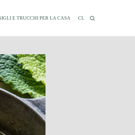
IGLI E TRUCCHI PER LA CASA
CUCINA E RICETTE
G