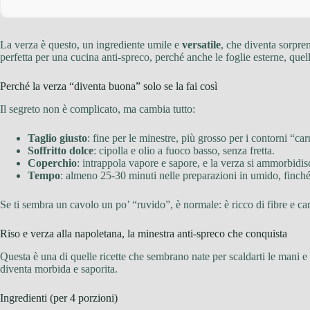
La verza è questo, un ingrediente umile e
versatile
, che diventa sorpre
perfetta per una cucina anti-spreco, perché anche le foglie esterne, quell
Perché la verza “diventa buona” solo se la fai così
Il segreto non è complicato, ma cambia tutto:
Taglio giusto
: fine per le minestre, più grosso per i contorni “car
Soffritto dolce
: cipolla e olio a fuoco basso, senza fretta.
Coperchio
: intrappola vapore e sapore, e la verza si ammorbidis
Tempo
: almeno 25-30 minuti nelle preparazioni in umido, finché
Se ti sembra un cavolo un po’ “ruvido”, è normale: è ricco di fibre e car
Riso e verza alla napoletana, la minestra anti-spreco che conquista
Questa è una di quelle ricette che sembrano nate per scaldarti le mani e 
diventa morbida e saporita.
Ingredienti (per 4 porzioni)