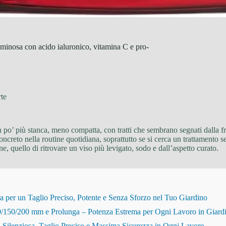
uminosa con acido ialuronico, vitamina C e pro-
rte
 po’ più stanca, meno compatta, con tratti che sembrano segnati dalla fret
oncreto nella routine quotidiana, soprattutto se si cerca un trattamento
 quello di ritrovare un viso più levigato, sodo e dall’aspetto curato.
r un Taglio Preciso, Potente e Senza Sforzo nel Tuo Giardino
150/200 mm e Prolunga – Potenza Estrema per Ogni Lavoro in Giard
Silenziosa, Taglio Preciso e Massima Sicurezza in Ogni Lavoro