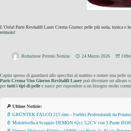
L’Oréal Paris Revitalift Laser Crema Giorno: pelle più soda, tonica e l
retinolo!
Redazione Premio Notizie
24 Marzo 2026
Offe
Capita spesso di guardarsi allo specchio al mattino e notare una pelle un
Paris Crema Viso Giorno Revitalift Laser
può diventare un alleato c
per
tutti i tipi di pelle
e nasce per rispondere a un bisogno molto comune,
🔎 Ultime Notizie:
📄 GRÜNTEK FALCO 215 mm – Forbici Professionali da Potatura pe
📄 Mototrivella a Scoppio DEMON 62cc 5,2CV con 3 Punte Ø100/
📄 Oregon Motosega Elettrica 2400W con Barra da 40 cm: Potenza 