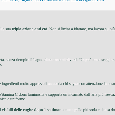
ella sua
tripla azione anti età
. Non si limita a idratare, ma lavora su più 
a, senza riempire il bagno di trattamenti diversi. Un po’ come sceglier
o.
re ingredienti molto apprezzati anche da chi segue con attenzione la cosm
 Vitamina C dona luminosità e supporta un incarnato dall’aria più fresca, 
onica e uniforme.
 visibili delle rughe dopo 1 settimana
e una pelle più soda e densa dop