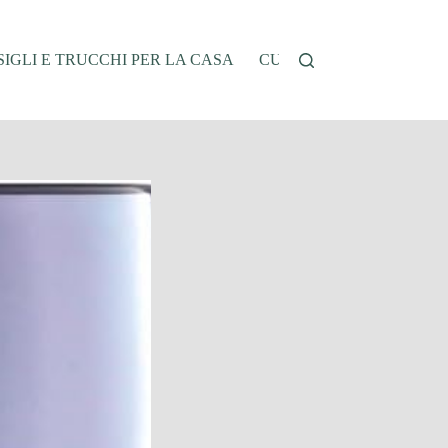
IGLI E TRUCCHI PER LA CASA
CUCINA E RICETTE
G