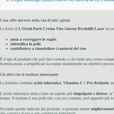
Cosa offre davvero nella vita di tutti i giorni
La forza di
L’Oréal Paris Crema Viso Giorno Revitalift Laser
sta n
aiuta a correggere le rughe
ridensifica la pelle
contribuisce a rimodellare i contorni del viso
È il tipo di prodotto che può fare comodo a chi vuole una crema complet
formula punta a semplificare la routine mantenendo un obiettivo precis
Gli attivi che la rendono interessante
La formula combina
acido ialuronico
,
Vitamina C
e
Pro Retinolo
, t
L’acido ialuronico aiuta a dare un aspetto più
rimpolpato e disteso
, la
tempo. Il risultato è una pelle che, con uso costante, può apparire più t
Secondo quanto indicato dal prodotto, si possono notare
miglioramenti
alla costanza d’uso e alle condizioni individuali.