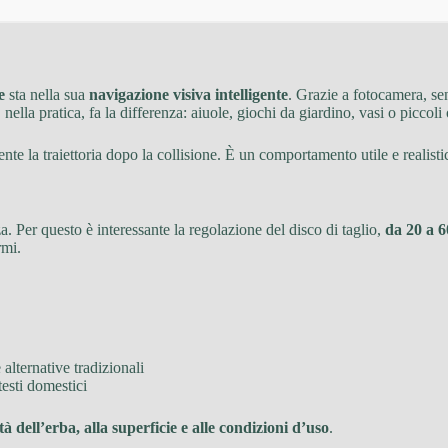
e
sta nella sua
navigazione visiva intelligente
. Grazie a fotocamera, se
 nella pratica, fa la differenza: aiuole, giochi da giardino, vasi o piccol
te la traiettoria dopo la collisione. È un comportamento utile e realist
a. Per questo è interessante la regolazione del disco di taglio,
da 20 a 
rmi.
 alternative tradizionali
esti domestici
tà dell’erba, alla superficie e alle condizioni d’uso
.