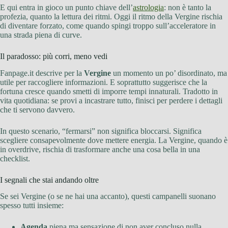
E qui entra in gioco un punto chiave dell’
astrologia
: non è tanto la
profezia, quanto la lettura dei ritmi. Oggi il ritmo della Vergine rischia
di diventare forzato, come quando spingi troppo sull’acceleratore in
una strada piena di curve.
Il paradosso: più corri, meno vedi
Fanpage.it descrive per la
Vergine
un momento un po’ disordinato, ma
utile per raccogliere informazioni. E soprattutto suggerisce che la
fortuna cresce quando smetti di imporre tempi innaturali. Tradotto in
vita quotidiana: se provi a incastrare tutto, finisci per perdere i dettagli
che ti servono davvero.
In questo scenario, “fermarsi” non significa bloccarsi. Significa
scegliere consapevolmente dove mettere energia. La Vergine, quando è
in overdrive, rischia di trasformare anche una cosa bella in una
checklist.
I segnali che stai andando oltre
Se sei Vergine (o se ne hai una accanto), questi campanelli suonano
spesso tutti insieme:
Agenda
piena ma sensazione di non aver concluso nulla.