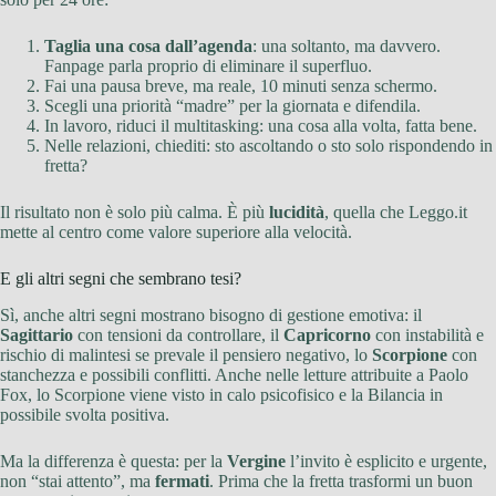
Taglia una cosa dall’agenda
: una soltanto, ma davvero.
Fanpage parla proprio di eliminare il superfluo.
Fai una pausa breve, ma reale, 10 minuti senza schermo.
Scegli una priorità “madre” per la giornata e difendila.
In lavoro, riduci il multitasking: una cosa alla volta, fatta bene.
Nelle relazioni, chiediti: sto ascoltando o sto solo rispondendo in
fretta?
Il risultato non è solo più calma. È più
lucidità
, quella che Leggo.it
mette al centro come valore superiore alla velocità.
E gli altri segni che sembrano tesi?
Sì, anche altri segni mostrano bisogno di gestione emotiva: il
Sagittario
con tensioni da controllare, il
Capricorno
con instabilità e
rischio di malintesi se prevale il pensiero negativo, lo
Scorpione
con
stanchezza e possibili conflitti. Anche nelle letture attribuite a Paolo
Fox, lo Scorpione viene visto in calo psicofisico e la Bilancia in
possibile svolta positiva.
Ma la differenza è questa: per la
Vergine
l’invito è esplicito e urgente,
non “stai attento”, ma
fermati
. Prima che la fretta trasformi un buon