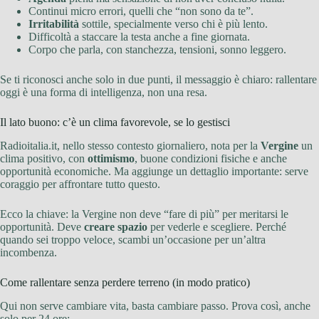
Continui micro errori, quelli che “non sono da te”.
Irritabilità
sottile, specialmente verso chi è più lento.
Difficoltà a staccare la testa anche a fine giornata.
Corpo che parla, con stanchezza, tensioni, sonno leggero.
Se ti riconosci anche solo in due punti, il messaggio è chiaro: rallentare
oggi è una forma di intelligenza, non una resa.
Il lato buono: c’è un clima favorevole, se lo gestisci
Radioitalia.it, nello stesso contesto giornaliero, nota per la
Vergine
un
clima positivo, con
ottimismo
, buone condizioni fisiche e anche
opportunità economiche. Ma aggiunge un dettaglio importante: serve
coraggio per affrontare tutto questo.
Ecco la chiave: la Vergine non deve “fare di più” per meritarsi le
opportunità. Deve
creare spazio
per vederle e scegliere. Perché
quando sei troppo veloce, scambi un’occasione per un’altra
incombenza.
Come rallentare senza perdere terreno (in modo pratico)
Qui non serve cambiare vita, basta cambiare passo. Prova così, anche
solo per 24 ore: