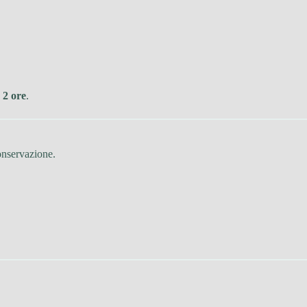
e
2 ore
.
conservazione.