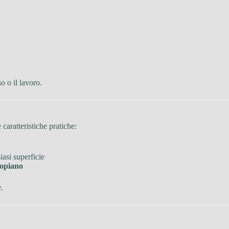
o o il lavoro.
 caratteristiche pratiche:
iasi superficie
topiano
e.