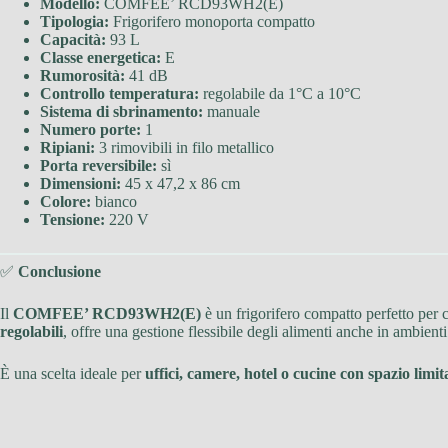
Modello:
COMFEE’ RCD93WH2(E)
Tipologia:
Frigorifero monoporta compatto
Capacità:
93 L
Classe energetica:
E
Rumorosità:
41 dB
Controllo temperatura:
regolabile da 1°C a 10°C
Sistema di sbrinamento:
manuale
Numero porte:
1
Ripiani:
3 rimovibili in filo metallico
Porta reversibile:
sì
Dimensioni:
45 x 47,2 x 86 cm
Colore:
bianco
Tensione:
220 V
✅
Conclusione
Il
COMFEE’ RCD93WH2(E)
è un frigorifero compatto perfetto per 
regolabili
, offre una gestione flessibile degli alimenti anche in ambienti
È una scelta ideale per
uffici, camere, hotel o cucine con spazio limit