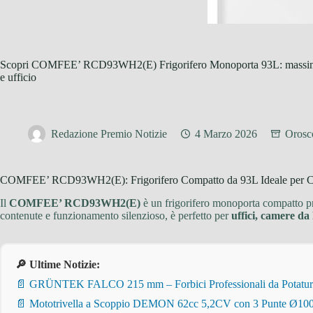
Scopri COMFEE’ RCD93WH2(E) Frigorifero Monoporta 93L: massima f
e ufficio
Redazione Premio Notizie
4 Marzo 2026
Orosc
COMFEE’ RCD93WH2(E): Frigorifero Compatto da 93L Ideale per Cas
Il
COMFEE’ RCD93WH2(E)
è un frigorifero monoporta compatto pr
contenute e funzionamento silenzioso, è perfetto per
uffici, camere da 
🔎 Ultime Notizie:
📄 GRÜNTEK FALCO 215 mm – Forbici Professionali da Potatura pe
📄 Mototrivella a Scoppio DEMON 62cc 5,2CV con 3 Punte Ø100/