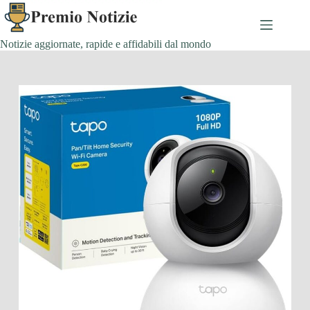
Salta
al
contenuto
Notizie aggiornate, rapide e affidabili dal mondo