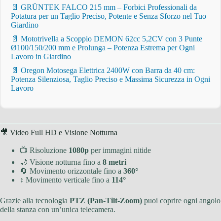
📄 GRÜNTEK FALCO 215 mm – Forbici Professionali da
Potatura per un Taglio Preciso, Potente e Senza Sforzo nel Tuo
Giardino
📄 Mototrivella a Scoppio DEMON 62cc 5,2CV con 3 Punte
Ø100/150/200 mm e Prolunga – Potenza Estrema per Ogni
Lavoro in Giardino
📄 Oregon Motosega Elettrica 2400W con Barra da 40 cm:
Potenza Silenziosa, Taglio Preciso e Massima Sicurezza in Ogni
Lavoro
🎥 Video Full HD e Visione Notturna
📺 Risoluzione
1080p
per immagini nitide
🌙 Visione notturna fino a
8 metri
🔄 Movimento orizzontale fino a
360°
↕ Movimento verticale fino a
114°
Grazie alla tecnologia
PTZ (Pan-Tilt-Zoom)
puoi coprire ogni angolo
della stanza con un’unica telecamera.