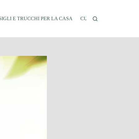
IGLI E TRUCCHI PER LA CASA
CUCINA E RICETTE
G