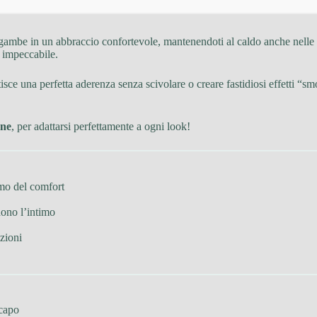
gambe in un abbraccio confortevole, mantenendoti al caldo anche nelle g
 impeccabile.
isce una perfetta aderenza senza scivolare o creare fastidiosi effetti “smol
rne
, per adattarsi perfettamente a ogni look!
imo del comfort
ono l’intimo
zioni
 capo