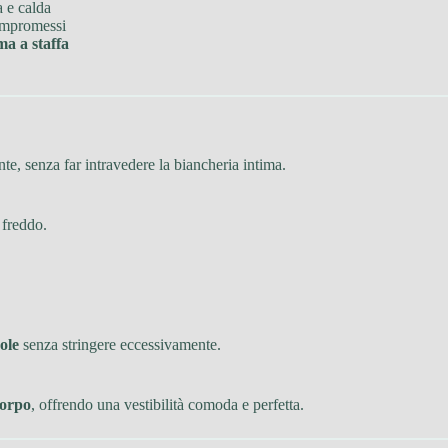
a e calda
compromessi
ma a staffa
te, senza far intravedere la biancheria intima.
 freddo.
ole
senza stringere eccessivamente.
corpo
, offrendo una vestibilità comoda e perfetta.