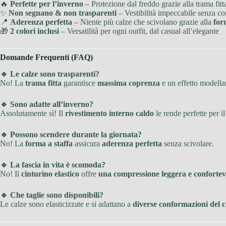
🔥
Perfette per l’inverno
– Protezione dal freddo grazie alla trama fitt
✨
Non segnano & non trasparenti
– Vestibilità impeccabile senza 
📍
Aderenza perfetta
– Niente più calze che scivolano grazie alla
for
🎁
2 colori inclusi
– Versatilità per ogni outfit, dal casual all’elegante
Domande Frequenti (FAQ)
🔹 Le calze sono trasparenti?
No! La
trama fitta
garantisce
massima coprenza
e un effetto modellan
🔹 Sono adatte all’inverno?
Assolutamente sì! Il
rivestimento interno caldo
le rende perfette per il
🔹 Possono scendere durante la giornata?
No! La
forma a staffa
assicura
aderenza perfetta
senza scivolare.
🔹 La fascia in vita è scomoda?
No! Il
cinturino elastico
offre
una compressione leggera e confortev
🔹 Che taglie sono disponibili?
Le calze sono elasticizzate e si adattano a
diverse conformazioni del 