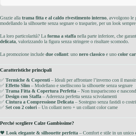
Grazie alla
trama fitta e al caldo rivestimento interno
, avvolgono le 
modellando la silhouette senza segnare o trasparire, per un look sempre
La loro particolarità? La
forma a staffa
nella parte inferiore, che garant
delicata
, valorizzando la figura senza stringere o risultare scomodo.
La promozione include
due collant
: uno
nero classico
e uno
color ca
Caratteristiche principali
✅
Termiche & Coprenti
– Ideali per affrontare l’inverno con il mass
✅
Effetto Slim
– Modellano e snelliscono la silhouette senza segnare
✅
Trama Fitta & Copertura Perfetta
– Non traspariscono e nascond
✅
Design con Staffa
– Aderenza perfetta senza scivolamenti
✅
Cintura a Compressione Delicata
– Sostegno senza fastidi o costri
✅
Set con 2 colori
– Un collant nero + un collant color carne
Perché scegliere Calze Gambissime?
🖤
Look elegante & silhouette perfetta
– Comfort e stile in un unico