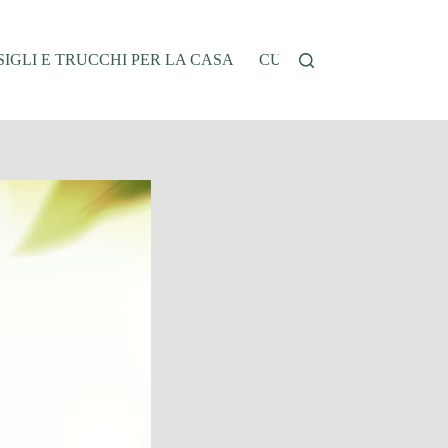
IGLI E TRUCCHI PER LA CASA
CUCINA E RICETTE
G